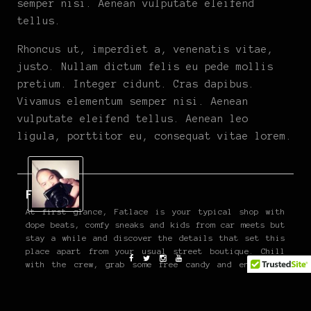
semper nisi. Aenean vulputate eleifend
tellus.
Rhoncus ut, imperdiet a, venenatis vitae,
justo. Nullam dictum felis eu pede mollis
pretium. Integer cidunt. Cras dapibus.
Vivamus elementum semper nisi. Aenean
vulputate eleifend tellus. Aenean leo
ligula, porttitor eu, consequat vitae lorem.
Fatlace
At first glance, Fatlace is your typical shop with
dope beats, comfy sneaks and kids from car meets but
stay a while and discover the details that set this
place apart from your usual street boutique. Chill
with the crew, grab some free candy and enjoy the
exquisiteness that is Japantown. You can also check
out our online emporium where we carry all of our
latest product.